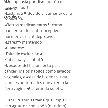
ATM
▫️Menopausia por disminución de 
estrógenos ⬇️
Dolor
▫️Lactancia🤱 debido al aumento de la 
Sexualidad
prolactina.
▫️Ciertos medicamentos💊 como 
pueden ser los anticonceptivos 
hormonales, antidepresivos..
▫️Estrés🤯 mantenido
▫️Diabetes🍬
▫️Falta de excitación🔥
▫️Tabaco🚬 y alcohol🍻
▫️Después del tratamiento para el 
cáncer ▫️Malos hábitos como lavados 
vaginales, exceso de higiene vulvar, 
jabones perfumados que alteran la 
flora vaginal🌺 alterando su ph...
.
‼️La vulva sólo se tiene que limpiar 
con agua, no con jabón (ni íntimo) 