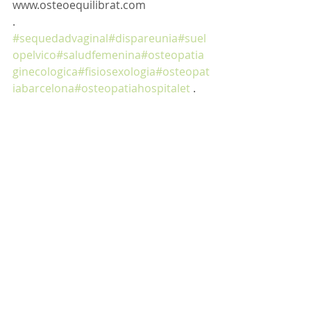
www.osteoequilibrat.com
. 
#sequedadvaginal
#dispareunia
#suel
opelvico
#saludfemenina
#osteopatia
ginecologica
#fisiosexologia
#osteopat
iabarcelona
#osteopatiahospitalet
 .