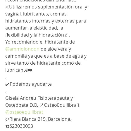
❇️Utilizaremos suplementación oral y 
vaginal, lubricantes, cremas 
hidratantes internas y externas para 
aumentar la elasticidad, la 
flexibilidad y la hidratación💧.
Yo recomiendo el hidratante de 
@ammolondon
 de aloe vera y 
camomila ya que es a base de agua y 
sirve tanto de hidratante como de 
lubricante❤️
.
✔️Podemos ayudarte
. 
Gisela Andreu Fisioterapeuta y 
Osteópata D.O. 📍OsteoEquilibra't 
@osteoequilibrat
c/Riera Blanca 215, Barcelona. 
☎️623030093 