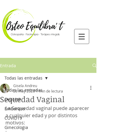
Entrada
Todas las entradas
Gisela Andreu
Todas las entradas
28 may 2020
1 min de lectura
Sequedad Vaginal
Deporte
La Sequedad vaginal puede aparecer 
Embarazo
a cualquier edad y por distintos 
COVID19
motivos:
Ginecologia
.