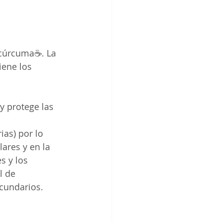
 cúrcuma☕. La 
iene los 
y protege las 
ias) por lo 
ares y en la 
s y los 
l de 
cundarios.