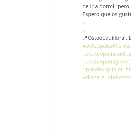
de ir a dormir pero
Espero que os gust
.
.
📍OsteoEquilibra't 
#osteopatia
#fisiot
o
#osteopatiasuelop
o
#osteopatiagineco
opatiahospitalet
, 
#f
#dispareunia
#oste