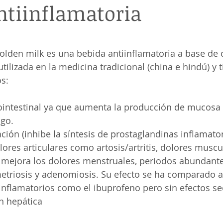
ntiinflamatoria
olden milk es una bebida antiinflamatoria a base de
ilizada en la medicina tradicional (china e hindú) y t
os:
ointestinal ya que aumenta la producción de mucosa 
go.
ción (inhibe la síntesis de prostaglandinas inflamator
ores articulares como artosis/artritis, dolores muscul
 mejora los dolores menstruales, periodos abundante
triosis y adenomiosis. Su efecto se ha comparado a
nflamatorios como el ibuprofeno pero sin efectos se
n hepática