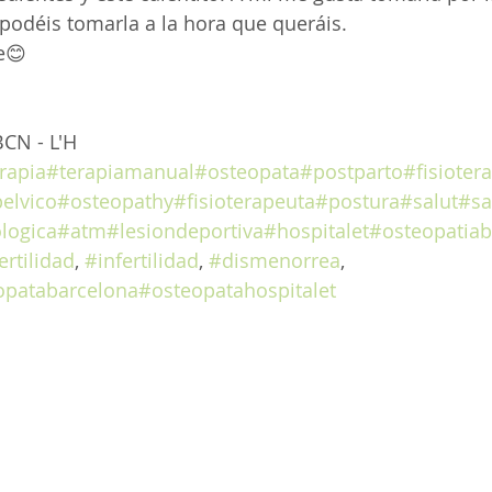
 podéis tomarla a la hora que queráis.
e😊
BCN - L'H
erapia
#terapiamanual
#osteopata
#postparto
#fisioter
elvico
#osteopathy
#fisioterapeuta
#postura
#salut
#sa
logica
#atm
#lesiondeportiva
#hospitalet
#osteopatiab
ertilidad
, 
#infertilidad
, 
#dismenorrea
, 
opatabarcelona
#osteopatahospitalet