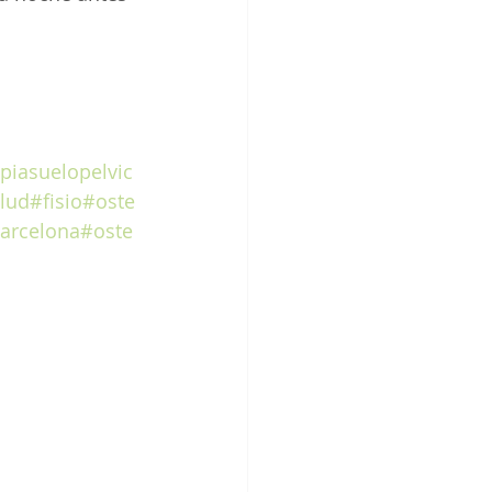
apiasuelopelvic
lud
#fisio
#oste
arcelona
#oste