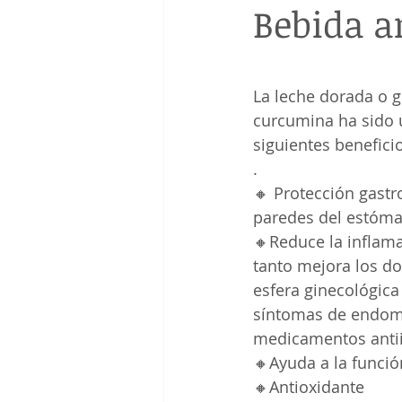
Bebida a
La leche dorada o g
curcumina ha sido ut
siguientes benefici
.
🔸 Protección gastr
paredes del estóma
🔸Reduce la inflama
tanto mejora los dol
esfera ginecológica
síntomas de endome
medicamentos antii
🔸Ayuda a la funció
🔸Antioxidante