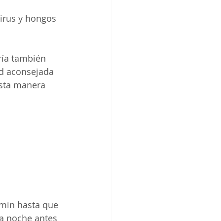
irus y hongos 
ría también 
ad aconsejada 
esta manera 
min hasta que 
la noche antes 