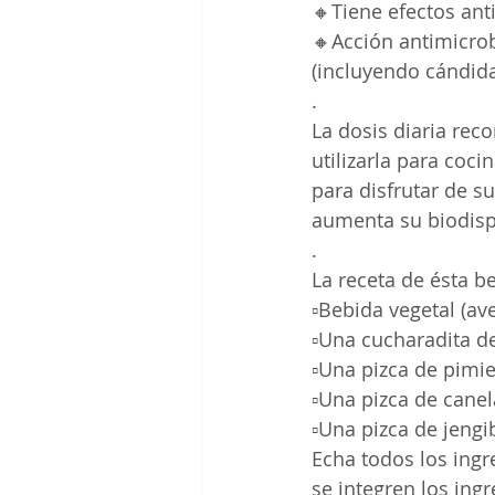
🔸Tiene efectos ant
🔸Acción antimicrob
(incluyendo cándida
. 
La dosis diaria re
utilizarla para coci
para disfrutar de s
aumenta su biodispo
. 
La receta de ésta be
▫️Bebida vegetal (a
▫️Una cucharadita 
▫️Una pizca de pimi
▫️Una pizca de canel
▫️Una pizca de jengi
Echa todos los ing
se integren los ing