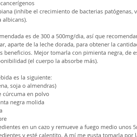
icancerígenos
iana (inhibe el crecimiento de bacterias patógenas, v
 albicans).
comendada es de 300 a 500mg/dia, así que recomenda
nar, aparte de la leche dorada, para obtener la cantid
us beneficios. Mejor tomarla con pimienta negra, de 
nibilidad (el cuerpo la absorbe más).
bida es la siguiente:
vena, soja o almendras)
de cúrcuma en polvo
enta negra molida
a
bre
redientes en un cazo y remueve a fuego medio unos 5
redientes y esté calentito. A mí me gusta tomarla por 