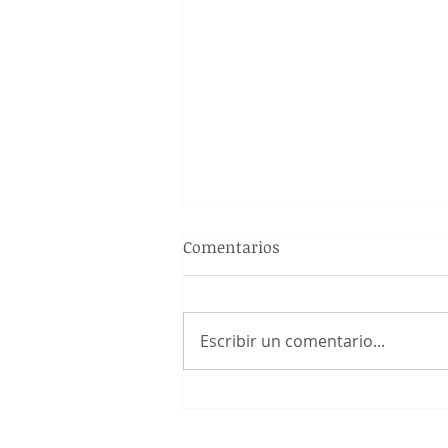
Comentarios
Escribir un comentario...
El dolor com a signe
d'alarma