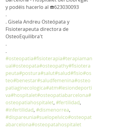
y podéis hacerlo al ☎️623030093
.
. Gisela Andreu Osteópata y 
Fisioterapeuta directora de 
OsteoEquilibra't
.
. 
#osteopatia
#fisioterapia
#terapiaman
ual
#osteopata
#osteopathy
#fisiotera
peuta
#postura
#salut
#salud
#fisio
#os
teo
#benestar
#saludfemenina
#osteo
patiaginecologica
#atm
#lesiondeporti
va
#hospitalet
#osteopatiabarcelona
#
osteopatiahospitalet
, 
#fertilidad
, 
#infertilidad
, 
#dismenorrea
, 
#dispareunia
#suelopelvico
#osteopat
abarcelona
#osteopatahospitalet