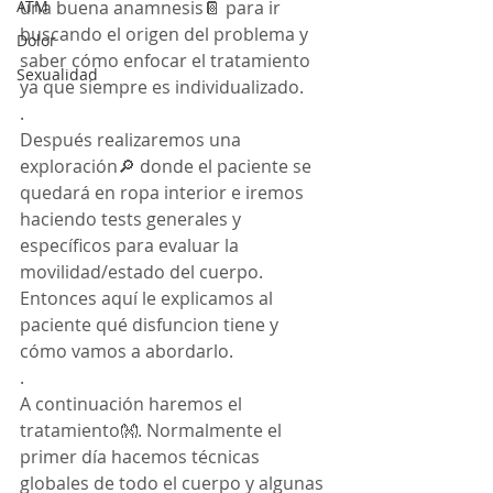
ATM
una buena anamnesis📔 para ir 
buscando el origen del problema y 
Dolor
saber cómo enfocar el tratamiento 
Sexualidad
ya que siempre es individualizado.
. 
Después realizaremos una 
exploración🔎 donde el paciente se 
quedará en ropa interior e iremos 
haciendo tests generales y 
específicos para evaluar la 
movilidad/estado del cuerpo. 
Entonces aquí le explicamos al 
paciente qué disfuncion tiene y 
cómo vamos a abordarlo.
. 
A continuación haremos el 
tratamiento👐. Normalmente el 
primer día hacemos técnicas 
globales de todo el cuerpo y algunas 