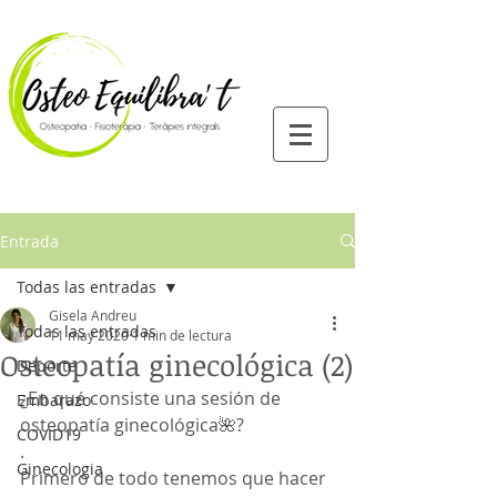
Entrada
Todas las entradas
Gisela Andreu
Todas las entradas
11 may 2020
1 min de lectura
Osteopatía ginecológica (2)
Deporte
¿En qué consiste una sesión de 
Embarazo
osteopatía ginecológica🌺?
COVID19
. 
Ginecologia
Primero de todo tenemos que hacer 